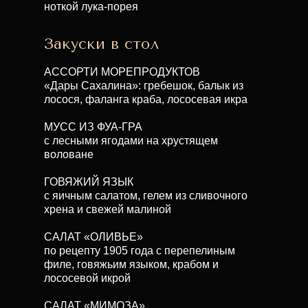
ноткой лука-порея
Закуски в стол
АССОРТИ МОРЕПРОДУКТОВ
«Дары Сахалина»: гребешок, балык из
лосося, фаланга краба, лососевая икра
МУСС ИЗ ФУА-ГРА
с лесными ягодами на хрустящем
воловане
ГОВЯЖИЙ ЯЗЫК
с яичным салатом, гелем из сливочного
хрена и свежей малиной
САЛАТ «ОЛИВЬЕ»
по рецепту 1905 года с перепелиным
филе, говяжьим языком, крабом и
лососевой икрой
САЛАТ «МИМОЗА»