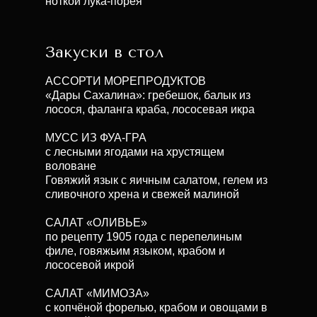
ноткой лука-порея
Закуски в стол
АССОРТИ МОРЕПРОДУКТОВ
«Дары Сахалина»: гребешок, балык из
лосося, фаланга краба, лососевая икра
МУСС ИЗ ФУА-ГРА
с лесными ягодами на хрустящем
воловане
Говяжий язык с яичным салатом, гелем из
сливочного хрена и свежей малиной
САЛАТ «ОЛИВЬЕ»
по рецепту 1905 года с перепелиным
филе, говяжьим языком, крабом и
лососевой икрой
САЛАТ «МИМОЗА»
с копчёной форелью, крабом и овощами в